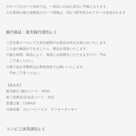
※すべてのカード会社では、一括払いのみお支払い可能となります。
※お客様の個人情報及びカード情報は、SSLで暗号化されてデータ送信されます
銀行振込：楽天銀行(前払い)
ご注文後メールにてお支払総額やお振込み先をお知らせいたします。
ご入金の確認ができましたら、商品を発送いたします。
※購入時間、商品により、発送にお時間をいただきますので、予め
ご了承ください。
※振り込み手数料はお客様負担でお願いいたします。
予めご了承ください。
【振込先】
楽天銀行 (銀行コード：0036)
第二営業支店(支店コード：252)
普通口座：7188426
口座名義：カ)ジーピーエス ラツキーダツキー
コンビニ決済(前払い)