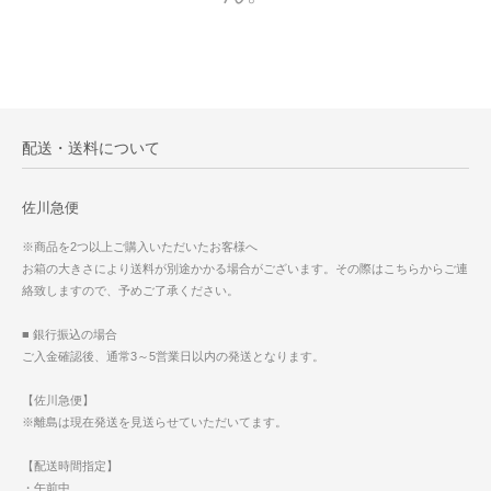
配送・送料について
佐川急便
※商品を2つ以上ご購入いただいたお客様へ
お箱の大きさにより送料が別途かかる場合がございます。その際はこちらからご連
絡致しますので、予めご了承ください。
■ 銀行振込の場合
ご入金確認後、通常3～5営業日以内の発送となります。
【佐川急便】
※離島は現在発送を見送らせていただいてます。
【配送時間指定】
・午前中