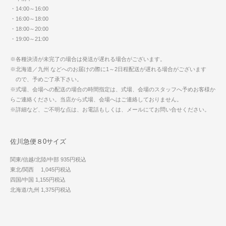
・14:00～16:00
・16:00～18:00
・18:00～20:00
・19:00～21:00
※各種決済が未完了の場合は発送が遅れる場合がございます。
※北海道／九州 などへのお届けの際に1～2日程配送が遅れる場合がございます
ので、予めご了承下さい。
※式場、会場への配送の場合の時間指定は、式場、会場のスタッフへ予めお客様か
らご連絡ください。当店から式場、会場へはご連絡しておりません。
※詳細など、ご不明な点は、お電話もしくは、メールにてお問い合せください。
佐川急便８0サイズ
関東/信越/北陸/中部 935円税込
東北/関西 1,045円税込
四国/中国 1,155円税込
北海道/九州 1,375円税込