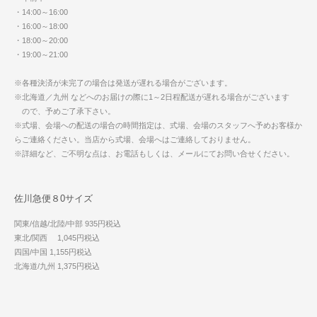
・14:00～16:00
・16:00～18:00
・18:00～20:00
・19:00～21:00
※各種決済が未完了の場合は発送が遅れる場合がございます。
※北海道／九州 などへのお届けの際に1～2日程配送が遅れる場合がございます
ので、予めご了承下さい。
※式場、会場への配送の場合の時間指定は、式場、会場のスタッフへ予めお客様か
らご連絡ください。当店から式場、会場へはご連絡しておりません。
※詳細など、ご不明な点は、お電話もしくは、メールにてお問い合せください。
佐川急便８0サイズ
関東/信越/北陸/中部 935円税込
東北/関西 1,045円税込
四国/中国 1,155円税込
北海道/九州 1,375円税込