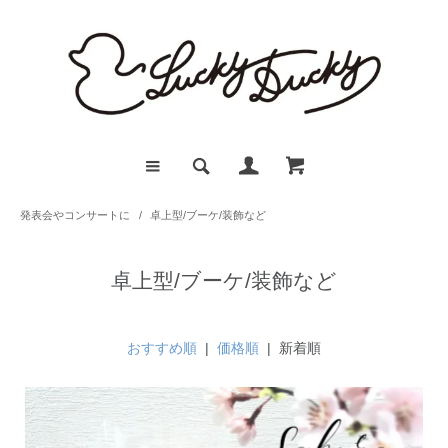
発表会やコンサートに
/
卓上型/ブーケ/装飾など
卓上型/ブーケ/装飾など
おすすめ順
|
価格順
| 新着順