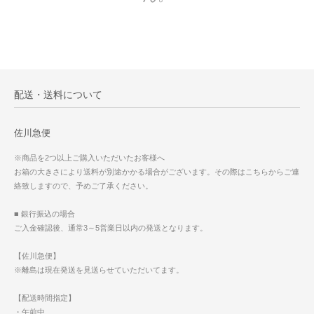
配送・送料について
佐川急便
※商品を2つ以上ご購入いただいたお客様へ
お箱の大きさにより送料が別途かかる場合がございます。その際はこちらからご連
絡致しますので、予めご了承ください。
■ 銀行振込の場合
ご入金確認後、通常3～5営業日以内の発送となります。
【佐川急便】
※離島は現在発送を見送らせていただいてます。
【配送時間指定】
・午前中