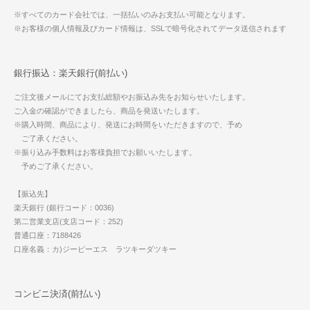
※すべてのカード会社では、一括払いのみお支払い可能となります。
※お客様の個人情報及びカード情報は、SSLで暗号化されてデータ送信されます
銀行振込：楽天銀行(前払い)
ご注文後メールにてお支払総額やお振込み先をお知らせいたします。
ご入金の確認ができましたら、商品を発送いたします。
※購入時間、商品により、発送にお時間をいただきますので、予め
ご了承ください。
※振り込み手数料はお客様負担でお願いいたします。
予めご了承ください。
【振込先】
楽天銀行 (銀行コード：0036)
第二営業支店(支店コード：252)
普通口座：7188426
口座名義：カ)ジーピーエス ラツキーダツキー
コンビニ決済(前払い)