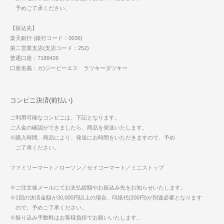
予めご了承ください。
【振込先】
楽天銀行 (銀行コード：0036)
第二営業支店(支店コード：252)
普通口座：7188426
口座名義：カ)ジーピーエス ラツキーダツキー
コンビニ決済(前払い)
ご利用可能なコンビニは、下記となります。
ご入金の確認ができましたら、商品を発送いたします。
※購入時間、商品により、発送にお時間をいただきますので、予め
ご了承ください。
ファミリーマート／ローソン／セイコーマート／ミニストップ
※ご注文後メールにてお支払総額やお振込み先をお知らせいたします。
※1回の決済金額が30,000円以上の場合、印紙代(200円)が別途必要となります
ので、予めご了承ください。
※振り込み手数料はお客様負担でお願いいたします。