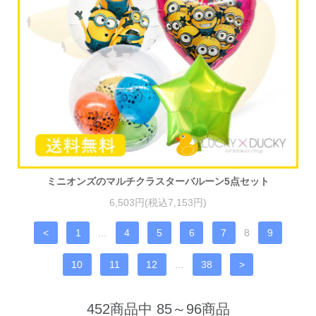
ミニオンズのマルチクラスターバルーン5点セット
6,503円(税込7,153円)
<
1
...
4
5
6
7
8
9
10
11
12
...
38
>
452商品中 85～96商品