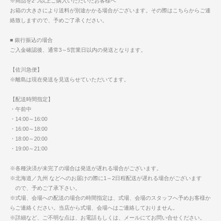
※商品を2つ以上ご購入いただいたお客様へ
お箱の大きさにより送料が別途かかる場合がございます。その際はこちらからご連
絡致しますので、予めご了承ください。
■ 銀行振込の場合
ご入金確認後、通常3～5営業日以内の発送となります。
【佐川急便】
※離島は現在発送を見送らせていただいてます。
【配送時間指定】
・午前中
・14:00～16:00
・16:00～18:00
・18:00～20:00
・19:00～21:00
※各種決済が未完了の場合は発送が遅れる場合がございます。
※北海道／九州 などへのお届けの際に1～2日程配送が遅れる場合がございます
ので、予めご了承下さい。
※式場、会場への配送の場合の時間指定は、式場、会場のスタッフへ予めお客様か
らご連絡ください。当店から式場、会場へはご連絡しておりません。
※詳細など、ご不明な点は、お電話もしくは、メールにてお問い合せください。