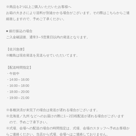
※商品を2つ以上ご購入いただいたお客様へ
お箱の大きさにより送料が別途かかる場合がございます。その際はこちらからご連
絡致しますので、予めご了承ください。
■ 銀行振込の場合
ご入金確認後、通常3～5営業日以内の発送となります。
【佐川急便】
※離島は現在発送を見送らせていただいてます。
【配送時間指定】
・午前中
・14:00～16:00
・16:00～18:00
・18:00～20:00
・19:00～21:00
※各種決済が未完了の場合は発送が遅れる場合がございます。
※北海道／九州 などへのお届けの際に1～2日程配送が遅れる場合がございます
ので、予めご了承下さい。
※式場、会場への配送の場合の時間指定は、式場、会場のスタッフへ予めお客様か
らご連絡ください。当店から式場、会場へはご連絡しておりません。