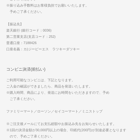
※振り込み手数料はお客様負担でお願いいたします。
予めご了承ください。
【振込先】
楽天銀行 (銀行コード：0036)
第二営業支店(支店コード：252)
普通口座：7188426
口座名義：カ)ジーピーエス ラツキーダツキー
コンビニ決済(前払い)
ご利用可能なコンビニは、下記となります。
ご入金の確認ができましたら、商品を発送いたします。
※購入時間、商品により、発送にお時間をいただきますので、予め
ご了承ください。
ファミリーマート／ローソン／セイコーマート／ミニストップ
※ご注文後メールにてお支払総額やお振込み先をお知らせいたします。
※1回の決済金額が30,000円以上の場合、印紙代(200円)が別途必要となります
ので、予めご了承ください。