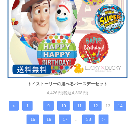
トイストーリーの選べるバースデーセット
4,426円(税込4,868円)
<
1
...
9
10
11
12
13
14
15
16
17
...
38
>