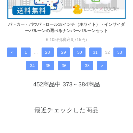
パトカー・パウパトロール18インチ（ホワイト）・インサイダ
ーバルーンの選べるナンバーバルーンセット
6,105円(税込6,715円)
<
1
...
28
29
30
31
32
33
34
35
36
...
38
>
452商品中 373～384商品
最近チェックした商品