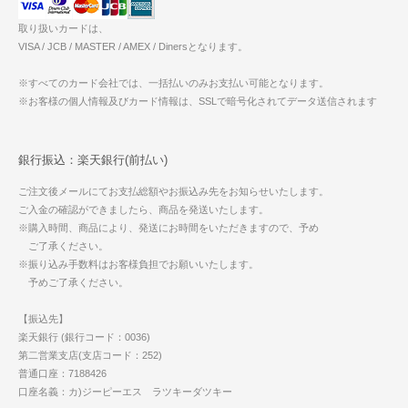
取り扱いカードは、
VISA / JCB / MASTER / AMEX / Dinersとなります。
※すべてのカード会社では、一括払いのみお支払い可能となります。
※お客様の個人情報及びカード情報は、SSLで暗号化されてデータ送信されます
銀行振込：楽天銀行(前払い)
ご注文後メールにてお支払総額やお振込み先をお知らせいたします。
ご入金の確認ができましたら、商品を発送いたします。
※購入時間、商品により、発送にお時間をいただきますので、予め
ご了承ください。
※振り込み手数料はお客様負担でお願いいたします。
予めご了承ください。
【振込先】
楽天銀行 (銀行コード：0036)
第二営業支店(支店コード：252)
普通口座：7188426
口座名義：カ)ジーピーエス ラツキーダツキー