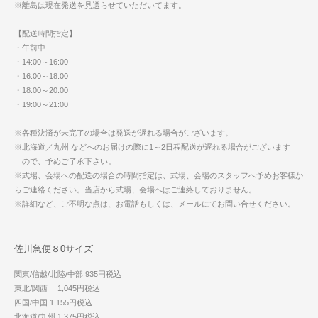
※離島は現在発送を見送らせていただいてます。
【配送時間指定】
・午前中
・14:00～16:00
・16:00～18:00
・18:00～20:00
・19:00～21:00
※各種決済が未完了の場合は発送が遅れる場合がございます。
※北海道／九州 などへのお届けの際に1～2日程配送が遅れる場合がございます
ので、予めご了承下さい。
※式場、会場への配送の場合の時間指定は、式場、会場のスタッフへ予めお客様か
らご連絡ください。当店から式場、会場へはご連絡しておりません。
※詳細など、ご不明な点は、お電話もしくは、メールにてお問い合せください。
佐川急便８0サイズ
関東/信越/北陸/中部 935円税込
東北/関西 1,045円税込
四国/中国 1,155円税込
北海道/九州 1,375円税込