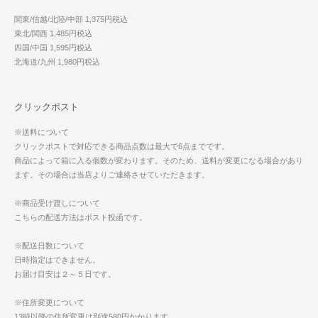
関東/信越/北陸/中部 1,375円税込
東北/関西 1,485円税込
四国/中国 1,595円税込
北海道/九州 1,980円税込
クリックポスト
※送料について
クリックポストで対応できる商品点数は最大で6点までです。
商品によって箱に入る個数が変わります。そのため、送料が変更になる場合があり
ます。その場合は当店よりご連絡させていただきます。
※商品受け渡しについて
こちらの配送方法はポスト投函です。
※配送日数について
日時指定はできません。
お届け目安は２～５日です。
※住所変更について
13時以降の住所変更は別途580円かかります。