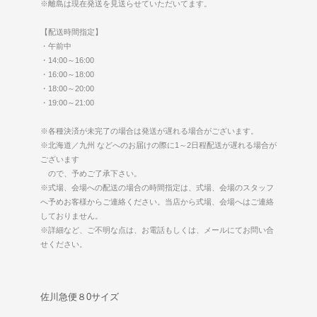
※離島は現在発送を見送らせていただいてます。
【配送時間指定】
・午前中
・14:00～16:00
・16:00～18:00
・18:00～20:00
・19:00～21:00
※各種決済が未完了の場合は発送が遅れる場合がございます。
※北海道／九州 などへのお届けの際に1～2日程配送が遅れる場合が
ございます
ので、予めご了承下さい。
※式場、会場への配送の場合の時間指定は、式場、会場のスタッフ
へ予めお客様からご連絡ください。当店から式場、会場へはご連絡
しておりません。
※詳細など、ご不明な点は、お電話もしくは、メールにてお問い合
せください。
佐川急便８0サイズ