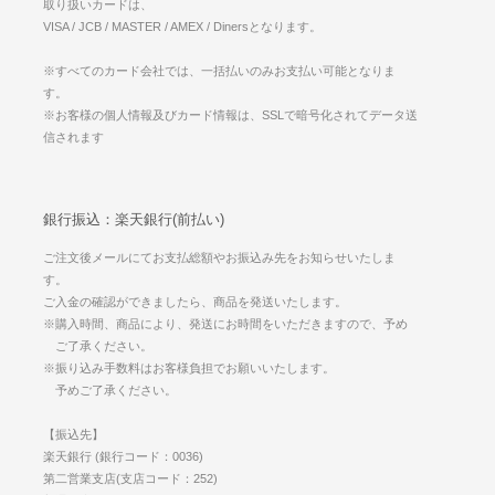
取り扱いカードは、
VISA / JCB / MASTER / AMEX / Dinersとなります。
※すべてのカード会社では、一括払いのみお支払い可能となりま
す。
※お客様の個人情報及びカード情報は、SSLで暗号化されてデータ送
信されます
銀行振込：楽天銀行(前払い)
ご注文後メールにてお支払総額やお振込み先をお知らせいたしま
す。
ご入金の確認ができましたら、商品を発送いたします。
※購入時間、商品により、発送にお時間をいただきますので、予め
ご了承ください。
※振り込み手数料はお客様負担でお願いいたします。
予めご了承ください。
【振込先】
楽天銀行 (銀行コード：0036)
第二営業支店(支店コード：252)