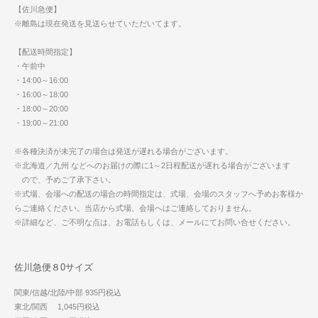
【佐川急便】
※離島は現在発送を見送らせていただいてます。
【配送時間指定】
・午前中
・14:00～16:00
・16:00～18:00
・18:00～20:00
・19:00～21:00
※各種決済が未完了の場合は発送が遅れる場合がございます。
※北海道／九州 などへのお届けの際に1～2日程配送が遅れる場合がございます
ので、予めご了承下さい。
※式場、会場への配送の場合の時間指定は、式場、会場のスタッフへ予めお客様か
らご連絡ください。当店から式場、会場へはご連絡しておりません。
※詳細など、ご不明な点は、お電話もしくは、メールにてお問い合せください。
佐川急便８0サイズ
関東/信越/北陸/中部 935円税込
東北/関西 1,045円税込