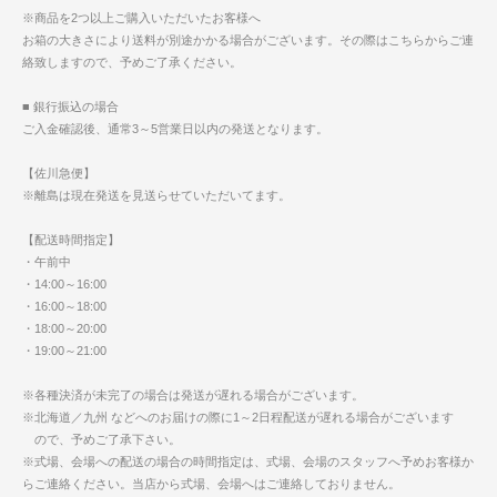
※商品を2つ以上ご購入いただいたお客様へ
お箱の大きさにより送料が別途かかる場合がございます。その際はこちらからご連
絡致しますので、予めご了承ください。
■ 銀行振込の場合
ご入金確認後、通常3～5営業日以内の発送となります。
【佐川急便】
※離島は現在発送を見送らせていただいてます。
【配送時間指定】
・午前中
・14:00～16:00
・16:00～18:00
・18:00～20:00
・19:00～21:00
※各種決済が未完了の場合は発送が遅れる場合がございます。
※北海道／九州 などへのお届けの際に1～2日程配送が遅れる場合がございます
ので、予めご了承下さい。
※式場、会場への配送の場合の時間指定は、式場、会場のスタッフへ予めお客様か
らご連絡ください。当店から式場、会場へはご連絡しておりません。