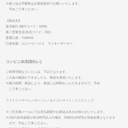
※振り込み手数料はお客様負担でお願いいたします。
予めご了承ください。
【振込先】
楽天銀行 (銀行コード：0036)
第二営業支店(支店コード：252)
普通口座：7188426
口座名義：カ)ジーピーエス ラツキーダツキー
コンビニ決済(前払い)
ご利用可能なコンビニは、下記となります。
ご入金の確認ができましたら、商品を発送いたします。
※購入時間、商品により、発送にお時間をいただきますので、予め
ご了承ください。
ファミリーマート／ローソン／セイコーマート／ミニストップ
※ご注文後メールにてお支払総額やお振込み先をお知らせいたします。
※1回の決済金額が30,000円以上の場合、印紙代(200円)が別途必要となります
ので、予めご了承ください。