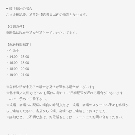
■ 銀行振込の場合
ご入金確認後、通常3～5営業日以内の発送となります。
【佐川急便】
※離島は現在発送を見送らせていただいてます。
【配送時間指定】
・午前中
・14:00～16:00
・16:00～18:00
・18:00～20:00
・19:00～21:00
※各種決済が未完了の場合は発送が遅れる場合がございます。
※北海道／九州 などへのお届けの際に1～2日程配送が遅れる場合がございます
ので、予めご了承下さい。
※式場、会場への配送の場合の時間指定は、式場、会場のスタッフへ予めお客様か
らご連絡ください。当店から式場、会場へはご連絡しておりません。
※詳細など、ご不明な点は、お電話もしくは、メールにてお問い合せください。