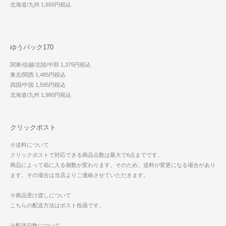
北海道/九州 1,650円税込
ゆうパック170
関東/信越/北陸/中部 1,375円税込
東北/関西 1,485円税込
四国/中国 1,595円税込
北海道/九州 1,980円税込
クリックポスト
※送料について
クリックポストで対応できる商品点数は最大で6点までです。
商品によって箱に入る個数が変わります。そのため、送料が変更になる場合があり
ます。その場合は当店よりご連絡させていただきます。
※商品受け渡しについて
こちらの配送方法はポスト投函です。
※配送日数について