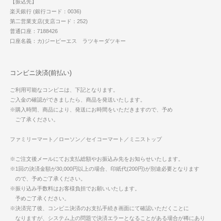
【振込先】
楽天銀行 (銀行コード：0036)
第二営業支店(支店コード：252)
普通口座：7188426
口座名義：カ)ジーピーエス ラツキーダツキー
コンビニ決済(前払い)
ご利用可能なコンビニは、下記となります。
ご入金の確認ができましたら、商品を発送いたします。
※購入時間、商品により、発送にお時間をいただきますので、予め
ご了承ください。
ファミリーマート／ローソン／セイコーマート／ミニストップ
※ご注文後メールにてお支払総額やお振込み先をお知らせいたします。
※1回の決済金額が30,000円以上の場合、印紙代(200円)が別途必要となります
ので、予めご了承ください。
※振り込み手数料はお客様負担でお願いいたします。
予めご了承ください。
※決済完了後、コンビニ決済のお支払手続き画面にて確認いただくことに
なりますが、システム上の問題で決済エラーとなることがある場合が稀にあり