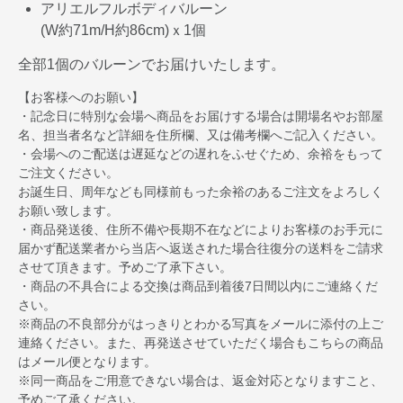
アリエルフルボディバルーン
(W約71m/H約86cm)ｘ1個
全部1個のバルーンでお届けいたします。
【お客様へのお願い】
・記念日に特別な会場へ商品をお届けする場合は開場名やお部屋
名、担当者名など詳細を住所欄、又は備考欄へご記入ください。
・会場へのご配送は遅延などの遅れをふせぐため、余裕をもって
ご注文ください。
お誕生日、周年なども同様前もった余裕のあるご注文をよろしく
お願い致します。
・商品発送後、住所不備や長期不在などによりお客様のお手元に
届かず配送業者から当店へ返送された場合往復分の送料をご請求
させて頂きます。予めご了承下さい。
・商品の不具合による交換は商品到着後7日間以内にご連絡くだ
さい。
※商品の不良部分がはっきりとわかる写真をメールに添付の上ご
連絡ください。また、再発送させていただく場合もこちらの商品
はメール便となります。
※同一商品をご用意できない場合は、返金対応となりますこと、
予めご了承ください。