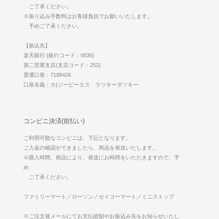
ご了承ください。
※振り込み手数料はお客様負担でお願いいたします。
予めご了承ください。
【振込先】
楽天銀行 (銀行コード：0036)
第二営業支店(支店コード：252)
普通口座：7188426
口座名義：カ)ジーピーエス ラツキーダツキー
コンビニ決済(前払い)
ご利用可能なコンビニは、下記となります。
ご入金の確認ができましたら、商品を発送いたします。
※購入時間、商品により、発送にお時間をいただきますので、予
め
ご了承ください。
ファミリーマート／ローソン／セイコーマート／ミニストップ
※ご注文後メールにてお支払総額やお振込み先をお知らせいたし