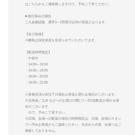
はこちらからご連絡致しますので、予めご了承ください。
■ 銀行振込の場合
ご入金確認後、通常3～5営業日以内の発送となります。
【佐川急便】
※離島は現在発送を見送らせていただいてます。
【配送時間指定】
・午前中
・14:00～16:00
・16:00～18:00
・18:00～20:00
・19:00～21:00
※各種決済が未完了の場合は発送が遅れる場合がございます。
※北海道／九州 などへのお届けの際に1～2日程配送が遅れる場
合がございます
ので、予めご了承下さい。
※式場、会場への配送の場合の時間指定は、式場、会場のスタッ
フへ予めお客様からご連絡ください。当店から式場、会場へはご
連絡しておりません。