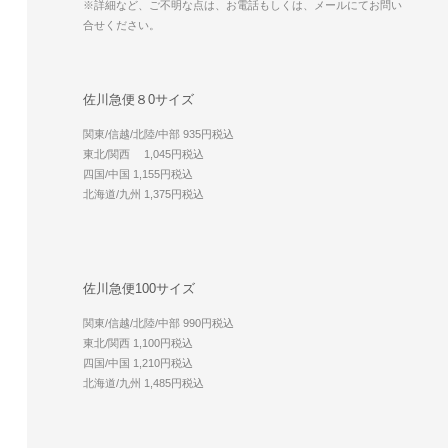
※詳細など、ご不明な点は、お電話もしくは、メールにてお問い
合せください。
佐川急便８0サイズ
関東/信越/北陸/中部 935円税込
東北/関西 1,045円税込
四国/中国 1,155円税込
北海道/九州 1,375円税込
佐川急便100サイズ
関東/信越/北陸/中部 990円税込
東北/関西 1,100円税込
四国/中国 1,210円税込
北海道/九州 1,485円税込