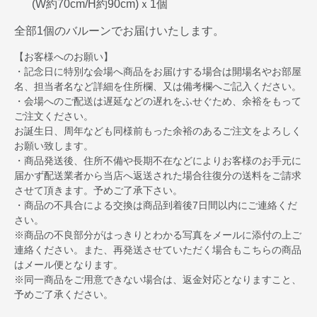
(W約70cm/H約90cm)ｘ1個
全部1個のバルーンでお届けいたします。
【お客様へのお願い】
・記念日に特別な会場へ商品をお届けする場合は開場名やお部屋
名、担当者名など詳細を住所欄、又は備考欄へご記入ください。
・会場へのご配送は遅延などの遅れをふせぐため、余裕をもって
ご注文ください。
お誕生日、周年なども同様前もった余裕のあるご注文をよろしく
お願い致します。
・商品発送後、住所不備や長期不在などによりお客様のお手元に
届かず配送業者から当店へ返送された場合往復分の送料をご請求
させて頂きます。予めご了承下さい。
・商品の不具合による交換は商品到着後7日間以内にご連絡くだ
さい。
※商品の不良部分がはっきりとわかる写真をメールに添付の上ご
連絡ください。また、再発送させていただく場合もこちらの商品
はメール便となります。
※同一商品をご用意できない場合は、返金対応となりますこと、
予めご了承ください。