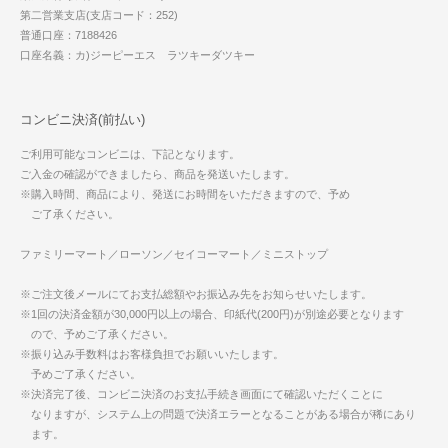
第二営業支店(支店コード：252)
普通口座：7188426
口座名義：カ)ジーピーエス ラツキーダツキー
コンビニ決済(前払い)
ご利用可能なコンビニは、下記となります。
ご入金の確認ができましたら、商品を発送いたします。
※購入時間、商品により、発送にお時間をいただきますので、予め
ご了承ください。
ファミリーマート／ローソン／セイコーマート／ミニストップ
※ご注文後メールにてお支払総額やお振込み先をお知らせいたします。
※1回の決済金額が30,000円以上の場合、印紙代(200円)が別途必要となります
ので、予めご了承ください。
※振り込み手数料はお客様負担でお願いいたします。
予めご了承ください。
※決済完了後、コンビニ決済のお支払手続き画面にて確認いただくことに
なりますが、システム上の問題で決済エラーとなることがある場合が稀にあり
ます。