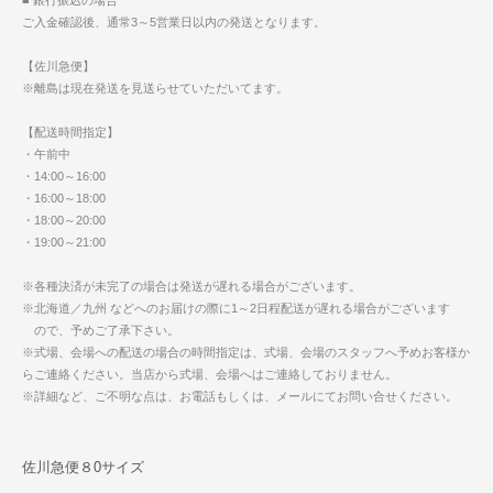
ご入金確認後、通常3～5営業日以内の発送となります。
【佐川急便】
※離島は現在発送を見送らせていただいてます。
【配送時間指定】
・午前中
・14:00～16:00
・16:00～18:00
・18:00～20:00
・19:00～21:00
※各種決済が未完了の場合は発送が遅れる場合がございます。
※北海道／九州 などへのお届けの際に1～2日程配送が遅れる場合がございます
ので、予めご了承下さい。
※式場、会場への配送の場合の時間指定は、式場、会場のスタッフへ予めお客様か
らご連絡ください。当店から式場、会場へはご連絡しておりません。
※詳細など、ご不明な点は、お電話もしくは、メールにてお問い合せください。
佐川急便８0サイズ