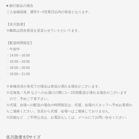
■ 銀行振込の場合
ご入金確認後、通常3～5営業日以内の発送となります。
【佐川急便】
※離島は現在発送を見送らせていただいてます。
【配送時間指定】
・午前中
・14:00～16:00
・16:00～18:00
・18:00～20:00
・19:00～21:00
※各種決済が未完了の場合は発送が遅れる場合がございます。
※北海道／九州 などへのお届けの際に1～2日程配送が遅れる場合がございます
ので、予めご了承下さい。
※式場、会場への配送の場合の時間指定は、式場、会場のスタッフへ予めお客様か
らご連絡ください。当店から式場、会場へはご連絡しておりません。
※詳細など、ご不明な点は、お電話もしくは、メールにてお問い合せください。
佐川急便８0サイズ