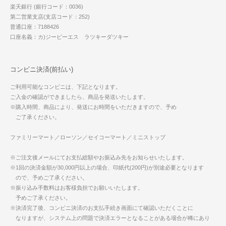
楽天銀行 (銀行コード：0036)
第二営業支店(支店コード：252)
普通口座：7188426
口座名義：カ)ジーピーエス ラツキーダツキー
コンビニ決済(前払い)
ご利用可能なコンビニは、下記となります。
ご入金の確認ができましたら、商品を発送いたします。
※購入時間、商品により、発送にお時間をいただきますので、予め
ご了承ください。
ファミリーマート／ローソン／セイコーマート／ミニストップ
※ご注文後メールにてお支払総額やお振込み先をお知らせいたします。
※1回の決済金額が30,000円以上の場合、印紙代(200円)が別途必要となります
ので、予めご了承ください。
※振り込み手数料はお客様負担でお願いいたします。
予めご了承ください。
※決済完了後、コンビニ決済のお支払手続き画面にて確認いただくことに
なりますが、システム上の問題で決済エラーとなることがある場合が稀にあり