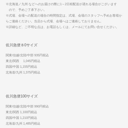
※北海道／九州 などへのお届けの際に1～2日程配送が遅れる場合がございます
ので、予めご了承下さい。
※式場、会場への配送の場合の時間指定は、式場、会場のスタッフへ予めお客様か
らご連絡ください。当店から式場、会場へはご連絡しておりません。
※詳細など、ご不明な点は、お電話もしくは、メールにてお問い合せください。
佐川急便８0サイズ
関東/信越/北陸/中部 935円税込
東北/関西 1,045円税込
四国/中国 1,155円税込
北海道/九州 1,375円税込
佐川急便100サイズ
関東/信越/北陸/中部 990円税込
東北/関西 1,100円税込
四国/中国 1,210円税込
北海道/九州 1,485円税込