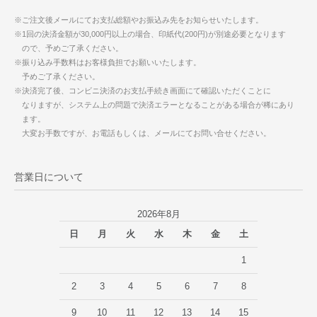
※ご注文後メールにてお支払総額やお振込み先をお知らせいたします。
※1回の決済金額が30,000円以上の場合、印紙代(200円)が別途必要となります
ので、予めご了承ください。
※振り込み手数料はお客様負担でお願いいたします。
予めご了承ください。
※決済完了後、コンビニ決済のお支払手続き画面にて確認いただくことに
なりますが、システム上の問題で決済エラーとなることがある場合が稀にあり
ます。
大変お手数ですが、お電話もしくは、メールにてお問い合せください。
営業日について
2026年8月
日
月
火
水
木
金
土
1
2
3
4
5
6
7
8
9
10
11
12
13
14
15