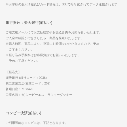
※お客様の個人情報及びカード情報は、SSLで暗号化されてデータ送信されます
銀行振込：楽天銀行(前払い)
ご注文後メールにてお支払総額やお振込み先をお知らせいたします。
ご入金の確認ができましたら、商品を発送いたします。
※購入時間、商品により、発送にお時間をいただきますので、予め
ご了承ください。
※振り込み手数料はお客様負担でお願いいたします。
予めご了承ください。
【振込先】
楽天銀行 (銀行コード：0036)
第二営業支店(支店コード：252)
普通口座：7188426
口座名義：カ)ジーピーエス ラツキーダツキー
コンビニ決済(前払い)
ご利用可能なコンビニは、下記となります。