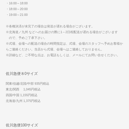
・16:00～18:00
・18:00～20:00
・19:00～21:00
※各種決済が未完了の場合は発送が遅れる場合がございます。
※北海道／九州 などへのお届けの際に1～2日程配送が遅れる場合がございます
ので、予めご了承下さい。
※式場、会場への配送の場合の時間指定は、式場、会場のスタッフへ予めお客様か
らご連絡ください。当店から式場、会場へはご連絡しておりません。
※詳細など、ご不明な点は、お電話もしくは、メールにてお問い合せください。
佐川急便８0サイズ
関東/信越/北陸/中部 935円税込
東北/関西 1,045円税込
四国/中国 1,155円税込
北海道/九州 1,375円税込
佐川急便100サイズ