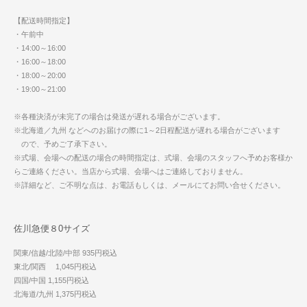
【配送時間指定】
・午前中
・14:00～16:00
・16:00～18:00
・18:00～20:00
・19:00～21:00
※各種決済が未完了の場合は発送が遅れる場合がございます。
※北海道／九州 などへのお届けの際に1～2日程配送が遅れる場合がございます
ので、予めご了承下さい。
※式場、会場への配送の場合の時間指定は、式場、会場のスタッフへ予めお客様か
らご連絡ください。当店から式場、会場へはご連絡しておりません。
※詳細など、ご不明な点は、お電話もしくは、メールにてお問い合せください。
佐川急便８0サイズ
関東/信越/北陸/中部 935円税込
東北/関西 1,045円税込
四国/中国 1,155円税込
北海道/九州 1,375円税込