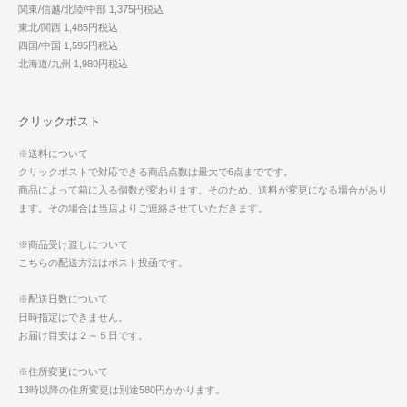
関東/信越/北陸/中部 1,375円税込
東北/関西 1,485円税込
四国/中国 1,595円税込
北海道/九州 1,980円税込
クリックポスト
※送料について
クリックポストで対応できる商品点数は最大で6点までです。
商品によって箱に入る個数が変わります。そのため、送料が変更になる場合があり
ます。その場合は当店よりご連絡させていただきます。
※商品受け渡しについて
こちらの配送方法はポスト投函です。
※配送日数について
日時指定はできません。
お届け目安は２～５日です。
※住所変更について
13時以降の住所変更は別途580円かかります。