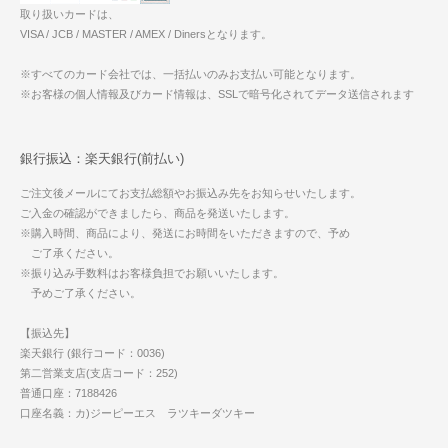
取り扱いカードは、
VISA / JCB / MASTER / AMEX / Dinersとなります。
※すべてのカード会社では、一括払いのみお支払い可能となります。
※お客様の個人情報及びカード情報は、SSLで暗号化されてデータ送信されます
銀行振込：楽天銀行(前払い)
ご注文後メールにてお支払総額やお振込み先をお知らせいたします。
ご入金の確認ができましたら、商品を発送いたします。
※購入時間、商品により、発送にお時間をいただきますので、予め
ご了承ください。
※振り込み手数料はお客様負担でお願いいたします。
予めご了承ください。
【振込先】
楽天銀行 (銀行コード：0036)
第二営業支店(支店コード：252)
普通口座：7188426
口座名義：カ)ジーピーエス ラツキーダツキー