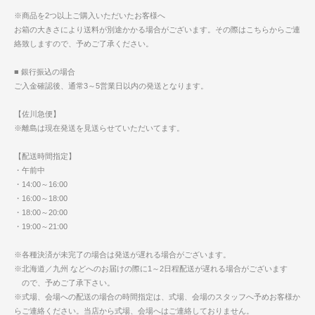
※商品を2つ以上ご購入いただいたお客様へ
お箱の大きさにより送料が別途かかる場合がございます。その際はこちらからご連
絡致しますので、予めご了承ください。
■ 銀行振込の場合
ご入金確認後、通常3～5営業日以内の発送となります。
【佐川急便】
※離島は現在発送を見送らせていただいてます。
【配送時間指定】
・午前中
・14:00～16:00
・16:00～18:00
・18:00～20:00
・19:00～21:00
※各種決済が未完了の場合は発送が遅れる場合がございます。
※北海道／九州 などへのお届けの際に1～2日程配送が遅れる場合がございます
ので、予めご了承下さい。
※式場、会場への配送の場合の時間指定は、式場、会場のスタッフへ予めお客様か
らご連絡ください。当店から式場、会場へはご連絡しておりません。