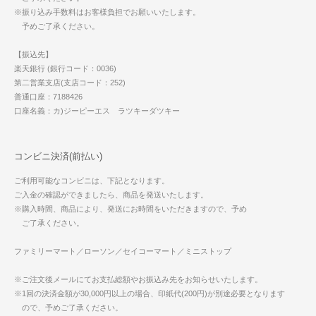
※振り込み手数料はお客様負担でお願いいたします。
予めご了承ください。
【振込先】
楽天銀行 (銀行コード：0036)
第二営業支店(支店コード：252)
普通口座：7188426
口座名義：カ)ジーピーエス ラツキーダツキー
コンビニ決済(前払い)
ご利用可能なコンビニは、下記となります。
ご入金の確認ができましたら、商品を発送いたします。
※購入時間、商品により、発送にお時間をいただきますので、予め
ご了承ください。
ファミリーマート／ローソン／セイコーマート／ミニストップ
※ご注文後メールにてお支払総額やお振込み先をお知らせいたします。
※1回の決済金額が30,000円以上の場合、印紙代(200円)が別途必要となります
ので、予めご了承ください。