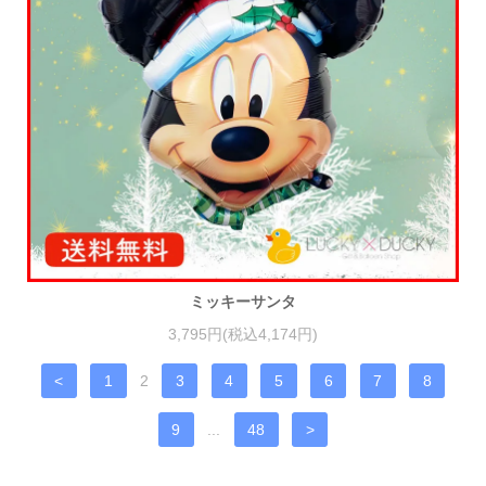
ミッキーサンタ
3,795円(税込4,174円)
<
1
2
3
4
5
6
7
8
9
...
48
>