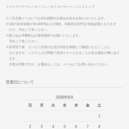
ファミリーマート／ローソン／セイコーマート／ミニストップ
※ご注文後メールにてお支払総額やお振込み先をお知らせいたします。
※1回の決済金額が30,000円以上の場合、印紙代(200円)が別途必要となります
ので、予めご了承ください。
※振り込み手数料はお客様負担でお願いいたします。
予めご了承ください。
※決済完了後、コンビニ決済のお支払手続き画面にて確認いただくことに
なりますが、システム上の問題で決済エラーとなることがある場合が稀にあり
ます。
大変お手数ですが、お電話もしくは、メールにてお問い合せください。
営業日について
2026年8月
日
月
火
水
木
金
土
1
2
3
4
5
6
7
8