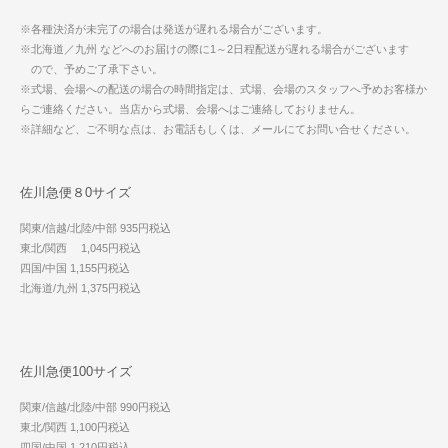
※各種決済が未完了の場合は発送が遅れる場合がございます。
※北海道／九州 などへのお届けの際に1～2日程配送が遅れる場合がございます
ので、予めご了承下さい。
※式場、会場への配送の場合の時間指定は、式場、会場のスタッフへ予めお客様か
らご連絡ください。当店から式場、会場へはご連絡しておりません。
※詳細など、ご不明な点は、お電話もしくは、メールにてお問い合せください。
佐川急便８0サイズ
関東/信越/北陸/中部 935円税込
東北/関西 1,045円税込
四国/中国 1,155円税込
北海道/九州 1,375円税込
佐川急便100サイズ
関東/信越/北陸/中部 990円税込
東北/関西 1,100円税込
四国/中国 1,210円税込