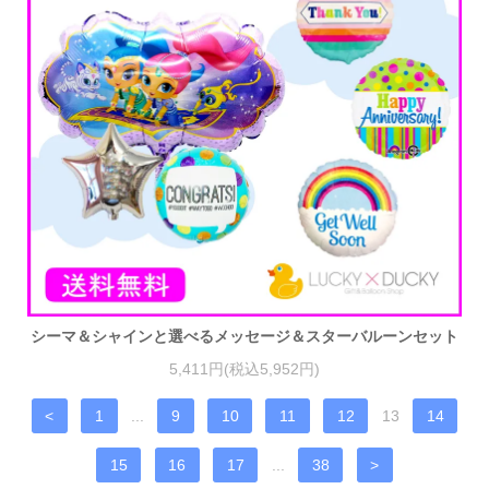
シーマ＆シャインと選べるメッセージ＆スターバルーンセット
5,411円(税込5,952円)
<
1
...
9
10
11
12
13
14
15
16
17
...
38
>