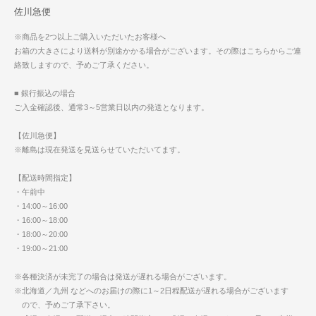
佐川急便
※商品を2つ以上ご購入いただいたお客様へ
お箱の大きさにより送料が別途かかる場合がございます。その際はこちらからご連
絡致しますので、予めご了承ください。
■ 銀行振込の場合
ご入金確認後、通常3～5営業日以内の発送となります。
【佐川急便】
※離島は現在発送を見送らせていただいてます。
【配送時間指定】
・午前中
・14:00～16:00
・16:00～18:00
・18:00～20:00
・19:00～21:00
※各種決済が未完了の場合は発送が遅れる場合がございます。
※北海道／九州 などへのお届けの際に1～2日程配送が遅れる場合がございます
ので、予めご了承下さい。