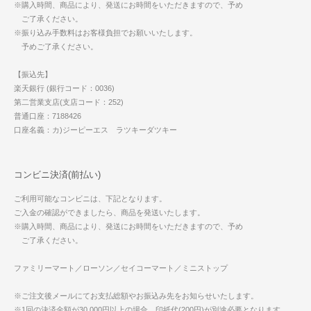
※購入時間、商品により、発送にお時間をいただきますので、予め
ご了承ください。
※振り込み手数料はお客様負担でお願いいたします。
予めご了承ください。
【振込先】
楽天銀行 (銀行コード：0036)
第二営業支店(支店コード：252)
普通口座：7188426
口座名義：カ)ジーピーエス ラツキーダツキー
コンビニ決済(前払い)
ご利用可能なコンビニは、下記となります。
ご入金の確認ができましたら、商品を発送いたします。
※購入時間、商品により、発送にお時間をいただきますので、予め
ご了承ください。
ファミリーマート／ローソン／セイコーマート／ミニストップ
※ご注文後メールにてお支払総額やお振込み先をお知らせいたします。
※1回の決済金額が30,000円以上の場合、印紙代(200円)が別途必要となります