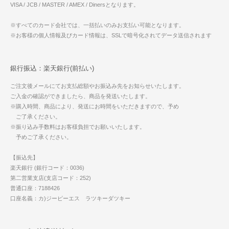
VISA / JCB / MASTER / AMEX / Dinersとなります。
※すべてのカード会社では、一括払いのみお支払い可能となります。
※お客様の個人情報及びカード情報は、SSLで暗号化されてデータ送信されます
銀行振込：楽天銀行(前払い)
ご注文後メールにてお支払総額やお振込み先をお知らせいたします。
ご入金の確認ができましたら、商品を発送いたします。
※購入時間、商品により、発送にお時間をいただきますので、予め
ご了承ください。
※振り込み手数料はお客様負担でお願いいたします。
予めご了承ください。
【振込先】
楽天銀行 (銀行コード：0036)
第二営業支店(支店コード：252)
普通口座：7188426
口座名義：カ)ジーピーエス ラツキーダツキー