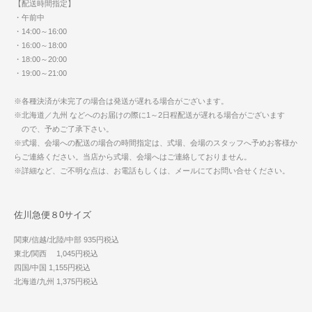
【配送時間指定】
・午前中
・14:00～16:00
・16:00～18:00
・18:00～20:00
・19:00～21:00
※各種決済が未完了の場合は発送が遅れる場合がございます。
※北海道／九州 などへのお届けの際に1～2日程配送が遅れる場合がございます
ので、予めご了承下さい。
※式場、会場への配送の場合の時間指定は、式場、会場のスタッフへ予めお客様か
らご連絡ください。当店から式場、会場へはご連絡しておりません。
※詳細など、ご不明な点は、お電話もしくは、メールにてお問い合せください。
佐川急便８0サイズ
関東/信越/北陸/中部 935円税込
東北/関西 1,045円税込
四国/中国 1,155円税込
北海道/九州 1,375円税込