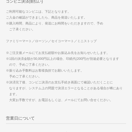
コンビニ決済(前払い)
ご利用可能なコンビニは、下記となります。
ご入金の確認ができましたら、商品を発送いたします。
※購入時間、商品により、発送にお時間をいただきますので、予め
ご了承ください。
ファミリーマート／ローソン／セイコーマート／ミニストップ
※ご注文後メールにてお支払総額やお振込み先をお知らせいたします。
※1回の決済金額が30,000円以上の場合、印紙代(200円)が別途必要となります
ので、予めご了承ください。
※振り込み手数料はお客様負担でお願いいたします。
予めご了承ください。
※決済完了後、コンビニ決済のお支払手続き画面にて確認いただくことに
なりますが、システム上の問題で決済エラーとなることがある場合が稀にあり
ます。
大変お手数ですが、お電話もしくは、メールにてお問い合せください。
営業日について