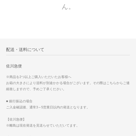
ん。
配送・送料について
佐川急便
※商品を2つ以上ご購入いただいたお客様へ
お箱の大きさにより送料が別途かかる場合がございます。その際はこちらからご連
絡致しますので、予めご了承ください。
■ 銀行振込の場合
ご入金確認後、通常3～5営業日以内の発送となります。
【佐川急便】
※離島は現在発送を見送らせていただいてます。